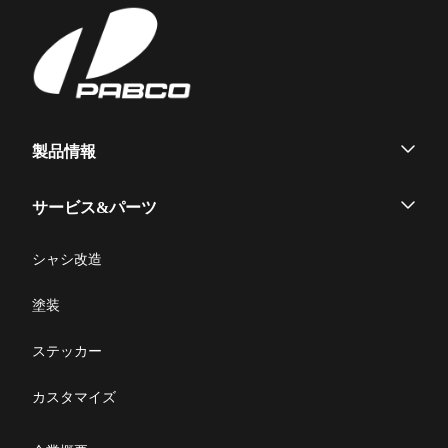
ー
平ボデー
役員紹介
ニュース
採用情報
Heavy Duty
Heavy/Medium/Light Duty
シ
ヒストリー
生産・営業拠点
リコール情報
SWAP body
信頼の品質
カスタマーサービス
ョ
大型ウイング
中型ウイング
Medium Duty
部品発注
Heavy Duty
Medium Duty
環境とリサイクル
ン
すいちょくリフト
かくのうリフト
写真コンテスト
集配サービス用「Alumi
製品情報
お問合せ
Van」
ハイジャッキセルフ
Light Duty
ウイングボデー
Heavy Duty
サービス&パーツ
アルミバン
小型ウイング
メンテナンス
シャシ改造
Light Duty
平ボデー
コンビリフト
修理マニュアル一覧
塗装
脱着ボデー
修理に関するFAQ
ステッカー
製品取扱説明書
カスタマイズ
部品発注