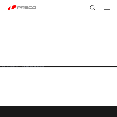
製品情報
ウイングボデー
サービス&パーツ
アルミバン
パーツ
カスタマイズ
←
塗装工程への影響について（中東情勢に伴う原材料供給逼迫）
投
メンテナンス
平ボデー
修理マニュアル
稿
シャシ改造
私達について
冷凍機付き EXEO WING
修理に関するFAQ
ナ
EXEO WING
塗装
脱着ボデー
Heavy Duty
Heavy Duty
製品取扱説明書
ビ
ステッカー
企業情報
ニュース
アルミバン
普通免許で運転できる
カスタマイズ
ゲ
テールゲートリフター
「Alumi Van」
Heavy/Medium/Light Duty
企業概要
Light Duty
パブコ ブランド
The Block