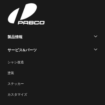
ー
平ボデー
役員紹介
ニュース
採用情報
Heavy Duty
Heavy/Medium/Light Duty
シ
ヒストリー
生産・営業拠点
リコール情報
SWAP body
信頼の品質
カスタマーサービス
ョ
大型ウイング
中型ウイング
Medium Duty
部品発注
Heavy Duty
Medium Duty
環境とリサイクル
ン
すいちょくリフト
かくのうリフト
写真コンテスト
集配サービス用「Alumi
製品情報
お問合せ
Van」
ハイジャッキセルフ
Light Duty
Heavy Duty
ウイングボデー
サービス&パーツ
小型ウイング
アルミバン
メンテナンス
シャシ改造
Light Duty
コンビリフト
平ボデー
修理マニュアル一覧
塗装
脱着ボデー
修理に関するFAQ
ステッカー
製品取扱説明書
カスタマイズ