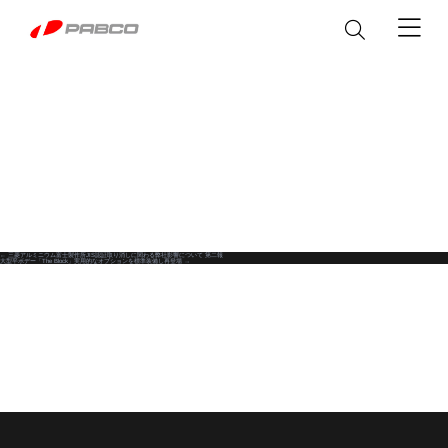
製品情報
ウイングボデー
サービス&パーツ
アルミバン
パーツ
カスタマイズ
←
三菱アルミニウム富士製作所JIS認証取り消しに関わる弊社影響について 第二報
投
大型平ボデー「The Block」実用的なオプションを標準装備し再登場
→
メンテナンス
平ボデー
修理マニュアル
稿
シャシ改造
私達について
冷凍機付き EXEO WING
修理に関するFAQ
ナ
EXEO WING
塗装
脱着ボデー
Heavy Duty
Heavy Duty
製品取扱説明書
ビ
ステッカー
企業情報
ニュース
アルミバン
普通免許で運転できる
カスタマイズ
ゲ
テールゲートリフター
「Alumi Van」
Heavy/Medium/Light Duty
企業概要
Light Duty
パブコ ブランド
The Block