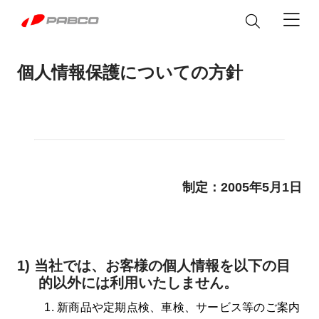
製品情報
個人情報保護についての方針
ウイングボデー
サービス&パーツ
アルミバン
パーツ
カスタマイズ
制定：2005年5月1日
メンテナンス
平ボデー
修理マニュアル
シャシ改造
私達について
冷凍機付き EXEO WING
修理に関するFAQ
EXEO WING
塗装
脱着ボデー
Heavy Duty
Heavy Duty
製品取扱説明書
1) 当社では、お客様の個人情報を以下の目
ステッカー
企業情報
ニュース
アルミバン
的以外には利用いたしません。
普通免許で運転できる
カスタマイズ
テールゲートリフター
「Alumi Van」
Heavy/Medium/Light Duty
企業概要
新商品や定期点検、車検、サービス等のご案内
Light Duty
パブコ ブランド
The Block