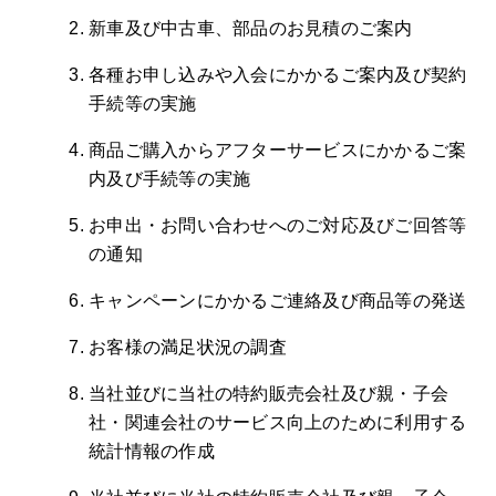
平ボデー
役員紹介
ニュース
採用情報
Heavy Duty
新車及び中古車、部品のお見積のご案内
Heavy/Medium/Light Duty
ヒストリー
生産・営業拠点
リコール情報
SWAP body
信頼の品質
カスタマーサービス
各種お申し込みや入会にかかるご案内及び契約
大型ウイング
中型ウイング
Medium Duty
部品発注
Heavy Duty
手続等の実施
Medium Duty
環境とリサイクル
すいちょくリフト
かくのうリフト
写真コンテスト
商品ご購入からアフターサービスにかかるご案
集配サービス用「Alumi
お問合せ
内及び手続等の実施
Van」
ハイジャッキセルフ
Light Duty
お申出・お問い合わせへのご対応及びご回答等
Heavy Duty
の通知
小型ウイング
キャンペーンにかかるご連絡及び商品等の発送
Light Duty
コンビリフト
お客様の満足状況の調査
当社並びに当社の特約販売会社及び親・子会
社・関連会社のサービス向上のために利用する
統計情報の作成