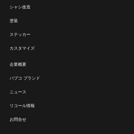
アルミバン
メンテナンス
シャシ改造
平ボデー
修理マニュアル一覧
塗装
脱着ボデー
修理に関するFAQ
ステッカー
製品取扱説明書
カスタマイズ
部品発注
企業概要
パブコ ブランド
ニュース
リコール情報
お問合せ