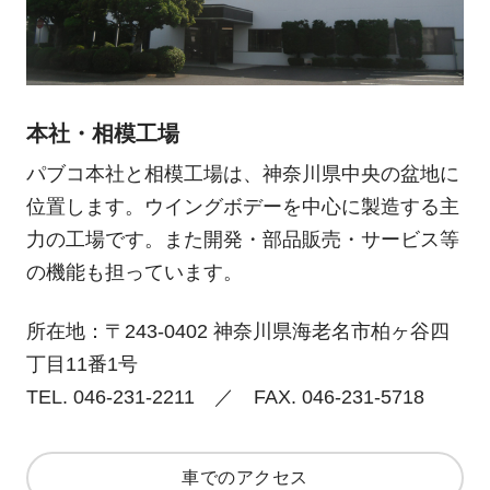
平ボデー
役員紹介
ニュース
採用情報
Heavy Duty
Heavy/Medium/Light Duty
ヒストリー
生産・営業拠点
リコール情報
SWAP body
信頼の品質
カスタマーサービス
大型ウイング
中型ウイング
Medium Duty
部品発注
Heavy Duty
Medium Duty
環境とリサイクル
本社・相模工場
すいちょくリフト
かくのうリフト
写真コンテスト
集配サービス用「Alumi
パブコ本社と相模工場は、神奈川県中央の盆地に
お問合せ
Van」
ハイジャッキセルフ
位置します。ウイングボデーを中心に製造する主
Light Duty
Heavy Duty
力の工場です。また開発・部品販売・サービス等
の機能も担っています。
小型ウイング
Light Duty
コンビリフト
所在地：〒243-0402 神奈川県海老名市柏ヶ谷四
丁目11番1号
TEL. 046-231-2211 ／ FAX. 046-231-5718
車でのアクセス