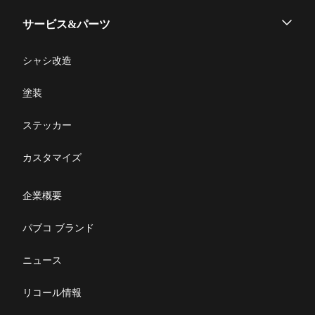
ウイングボデー
サービス&パーツ
アルミバン
メンテナンス
シャシ改造
平ボデー
修理マニュアル一覧
塗装
脱着ボデー
修理に関するFAQ
ステッカー
製品取扱説明書
カスタマイズ
部品発注
企業概要
パブコ ブランド
ニュース
リコール情報