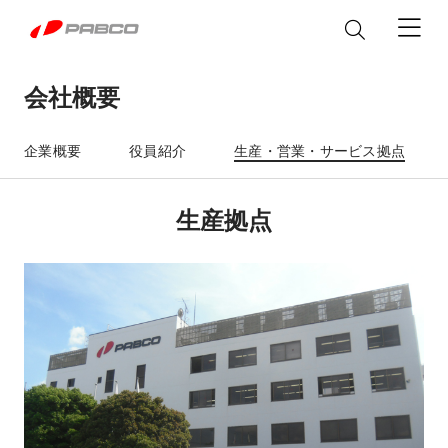
会社概要
製品情報
企業概要
役員紹介
生産・営業・サービス拠点
ウイングボデー
サービス&パーツ
生産拠点
アルミバン
パーツ
カスタマイズ
メンテナンス
平ボデー
修理マニュアル
シャシ改造
私達について
冷凍機付き EXEO WING
修理に関するFAQ
EXEO WING
塗装
脱着ボデー
Heavy Duty
Heavy Duty
製品取扱説明書
ステッカー
企業情報
ニュース
アルミバン
普通免許で運転できる
カスタマイズ
テールゲートリフター
「Alumi Van」
Heavy/Medium/Light Duty
企業概要
Light Duty
パブコ ブランド
The Block