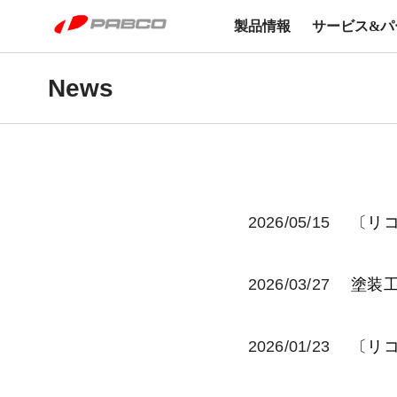
製品情報
サービス&パ
News
ウイングボデー
アルミバン
平ボデー
脱着ボ
2026/05/15
〔リ
冷凍機付き EXEO WING
EXEO WING
Heavy Duty
Heavy Duty
2026/03/27
塗装
2026/01/23
〔リ