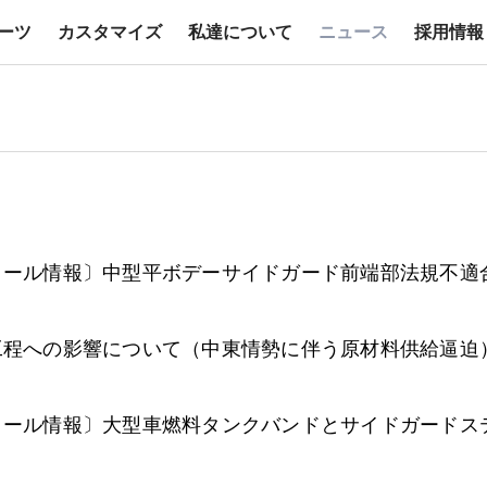
ーツ
カスタマイズ
私達について
ニュース
採用情報
デー
企業情報
テールゲートリフター
パーツ
シャシ改造
ニュース
パブコ ブランド
メンテナンス
塗装
リコール情報
企業概要
ヒストリー
修理マニュアル
ステッカー
役員紹介
信頼の品質
修理に関するFAQ
カスタマイズ
生産・営業拠点
環境とリサイクル
製品取扱説明書
カスタマーサービス
写真コンテスト
コール情報〕中型平ボデーサイドガード前端部法規不適
大型ウイング
中型ウイング
Heavy Duty
Medium Duty
工程への影響について（中東情勢に伴う原材料供給逼迫
コール情報〕大型車燃料タンクバンドとサイドガードス