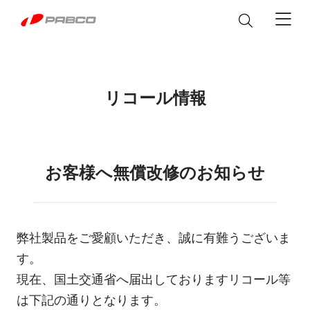
製品情報
リコール情報
ウイングボデー
サービス&パーツ
アルミバン
パーツ
カスタマイズ
お客様へ無償改修のお知らせ
メンテナンス
平ボデー
修理マニュアル
シャシ改造
私達について
冷凍機付き EXEO WING
修理に関するFAQ
EXEO WING
塗装
弊社製品をご愛顧いただき、誠に有難うございま
脱着ボデー
Heavy Duty
Heavy Duty
製品取扱説明書
ステッカー
す。
企業情報
ニュース
アルミバン
普通免許で運転できる
現在、国土交通省へ届出しておりますリコール等
カスタマイズ
テールゲートリフター
「Alumi Van」
Heavy/Medium/Light Duty
企業概要
は下記の通りとなります。
Light Duty
パブコ ブランド
The Block