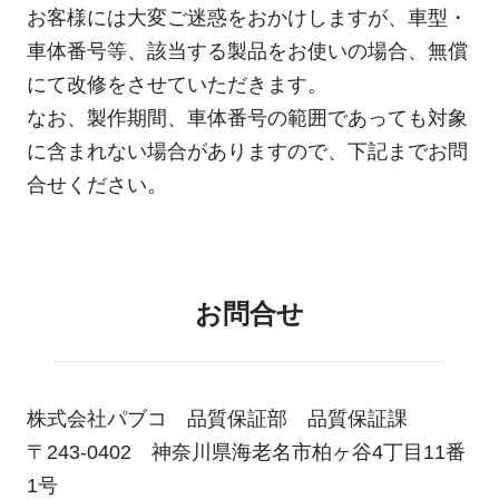
平ボデー
役員紹介
ニュース
採用情報
お客様には大変ご迷惑をおかけしますが、車型・
Heavy Duty
Heavy/Medium/Light Duty
ヒストリー
生産・営業拠点
リコール情報
車体番号等、該当する製品をお使いの場合、無償
SWAP body
信頼の品質
カスタマーサービス
大型ウイング
中型ウイング
にて改修をさせていただきます。
Medium Duty
部品発注
Heavy Duty
Medium Duty
環境とリサイクル
なお、製作期間、車体番号の範囲であっても対象
すいちょくリフト
かくのうリフト
写真コンテスト
に含まれない場合がありますので、下記までお問
集配サービス用「Alumi
お問合せ
合せください。
Van」
ハイジャッキセルフ
Light Duty
Heavy Duty
小型ウイング
お問合せ
Light Duty
コンビリフト
株式会社パブコ 品質保証部 品質保証課
〒243-0402 神奈川県海老名市柏ヶ谷4丁目11番
1号