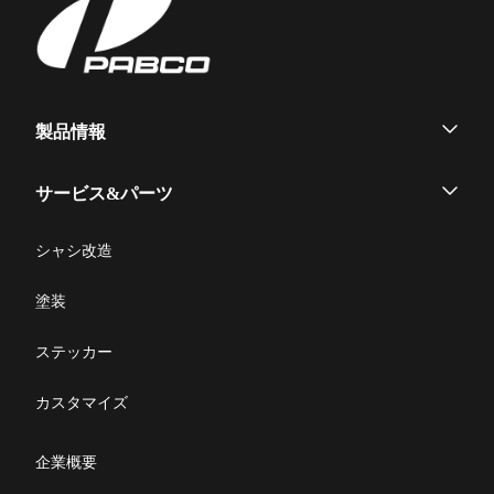
製品情報
ウイングボデー
サービス&パーツ
アルミバン
メンテナンス
シャシ改造
平ボデー
修理マニュアル一覧
塗装
脱着ボデー
修理に関するFAQ
ステッカー
製品取扱説明書
カスタマイズ
部品発注
企業概要