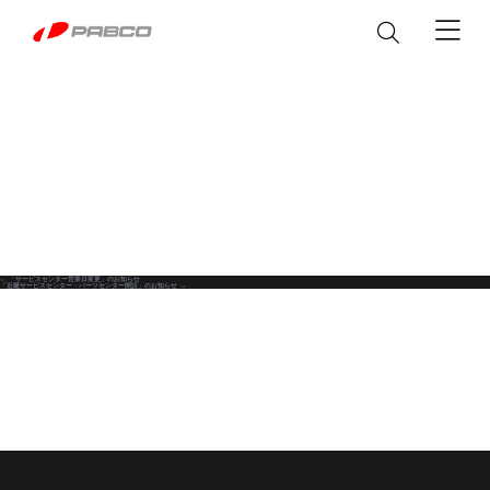
製品情報
ウイングボデー
サービス&パーツ
アルミバン
パーツ
カスタマイズ
←
「サービスセンター営業日変更」のお知らせ
投
「近畿サービスセンター・パーツセンター開設」のお知らせ
→
メンテナンス
平ボデー
修理マニュアル
稿
シャシ改造
私達について
冷凍機付き EXEO WING
修理に関するFAQ
ナ
EXEO WING
塗装
脱着ボデー
Heavy Duty
Heavy Duty
製品取扱説明書
ビ
ステッカー
企業情報
ニュース
アルミバン
普通免許で運転できる
カスタマイズ
ゲ
テールゲートリフター
「Alumi Van」
Heavy/Medium/Light Duty
企業概要
Light Duty
パブコ ブランド
The Block