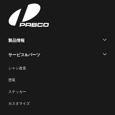
ー
平ボデー
役員紹介
ニュース
採用情報
Heavy Duty
Heavy/Medium/Light Duty
シ
ヒストリー
生産・営業拠点
リコール情報
SWAP body
信頼の品質
カスタマーサービス
ョ
大型ウイング
中型ウイング
Medium Duty
部品発注
Heavy Duty
Medium Duty
環境とリサイクル
ン
すいちょくリフト
かくのうリフト
写真コンテスト
集配サービス用「Alumi
製品情報
お問合せ
Van」
ハイジャッキセルフ
Light Duty
Heavy Duty
ウイングボデー
サービス&パーツ
小型ウイング
アルミバン
メンテナンス
シャシ改造
Light Duty
コンビリフト
平ボデー
修理マニュアル一覧
塗装
脱着ボデー
修理に関するFAQ
ステッカー
製品取扱説明書
カスタマイズ