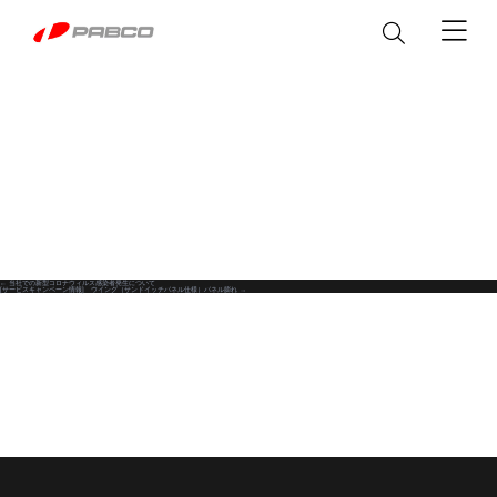
製品情報
ウイングボデー
サービス&パーツ
アルミバン
パーツ
カスタマイズ
←
当社での新型コロナウィルス感染者発生について
投
[サービスキャンペーン情報] ウイング（サンドイッチパネル仕様）パネル膨れ
→
メンテナンス
平ボデー
修理マニュアル
稿
シャシ改造
私達について
冷凍機付き EXEO WING
修理に関するFAQ
ナ
EXEO WING
塗装
脱着ボデー
Heavy Duty
Heavy Duty
製品取扱説明書
ビ
ステッカー
企業情報
ニュース
アルミバン
普通免許で運転できる
カスタマイズ
ゲ
テールゲートリフター
「Alumi Van」
Heavy/Medium/Light Duty
企業概要
Light Duty
パブコ ブランド
The Block