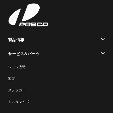
ー
平ボデー
役員紹介
ニュース
採用情報
Heavy Duty
Heavy/Medium/Light Duty
シ
ヒストリー
生産・営業拠点
リコール情報
SWAP body
信頼の品質
カスタマーサービス
ョ
大型ウイング
中型ウイング
Medium Duty
部品発注
Heavy Duty
Medium Duty
環境とリサイクル
ン
すいちょくリフト
かくのうリフト
写真コンテスト
集配サービス用「Alumi
製品情報
お問合せ
Van」
ハイジャッキセルフ
Light Duty
Heavy Duty
ウイングボデー
サービス&パーツ
小型ウイング
アルミバン
メンテナンス
シャシ改造
Light Duty
コンビリフト
平ボデー
修理マニュアル一覧
塗装
脱着ボデー
修理に関するFAQ
ステッカー
製品取扱説明書
カスタマイズ